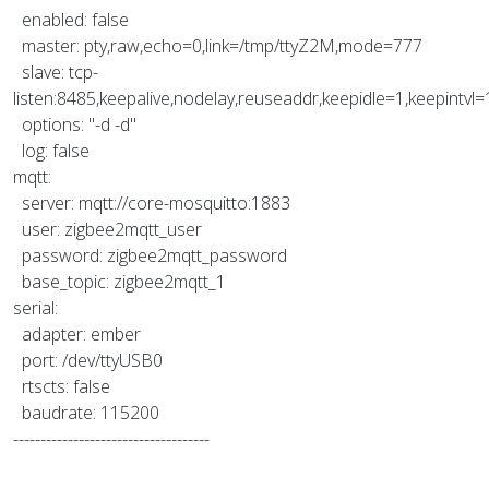
enabled: false
master: pty,raw,echo=0,link=/tmp/ttyZ2M,mode=777
slave: tcp-
listen:8485,keepalive,nodelay,reuseaddr,keepidle=1,keepintvl
options: "-d -d"
log: false
mqtt:
server: mqtt://core-mosquitto:1883
user: zigbee2mqtt_user
password: zigbee2mqtt_password
base_topic: zigbee2mqtt_1
serial:
adapter: ember
port: /dev/ttyUSB0
rtscts: false
baudrate: 115200
------------------------------------