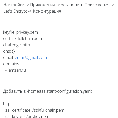
Настройки -> Приложения -> Установить Приложения ->
Let's Encrypt -> Конфигурация
-------------------------
keyfile: privkey.pem
certfile: fullchain.pem
challenge: http
dns: {}
email:
email@gmail.com
domains:
- iamsan.ru
-------------------------
Добавить в /homeassistant/configuration.yaml:
-------------------------
http:
ssl_certificate: /ssl/fullchain.pem
ssl_key: /ssl/privkey.pem