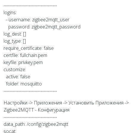
------------------------------------
logins:
- username: zigbee2mqtt_user
password: zigbee2mqtt_password
log_dest: []
log_type: []
require_certificate: false
certfile: fullchain.pem
keyfile: privkey.pem
customize:
active: false
folder: mosquitto
------------------------------------
Настройки -> Приложения -> Установить Приложения ->
Zigbee2MQTT - Конфигурация
------------------------------------
data_path: /config/zigbee2mqtt
socat: