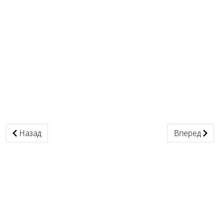
Предыдущий: Депутат Украины
Следующий: 
Назад
Вперед