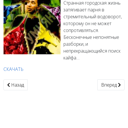
Странная городская жизнь
затягивает парня в
стремительный водоворот,
которому он не может
сопротивляться.
Бесконечные непонятные
разборки, и
непрекращающийся поиск
кайфа…
СКАЧАТЬ
Предыдущий: asm: рекурсивный поиск по диску
Следующий: 
Назад
Вперед