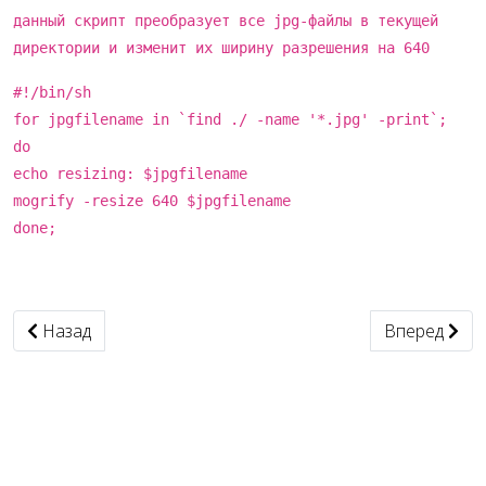
данный скрипт преобразует все jpg-файлы в текущей
директории и изменит их ширину разрешения на 640
#!/bin/sh
for jpgfilename in `find ./ -name '*.jpg' -print`;
do
echo resizing: $jpgfilename
mogrify -resize 640 $jpgfilename
done;
Предыдущий: домашний роутер на ubuntu
Следующий: q
Назад
Вперед