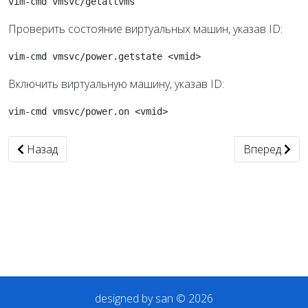
vim-cmd vmsvc/getallvms
Проверить состояние виртуальных машин, указав ID:
vim-cmd vmsvc/power.getstate <vmid>
Включить виртуальную машину, указав ID:
vim-cmd vmsvc/power.on <vmid>
Предыдущий: создаем tftp сервер для установки ESXi
Следующий: Un
Назад
Вперед
designed by san © 2026