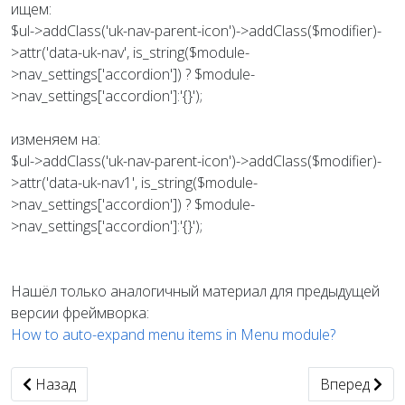
ищем:
$ul->addClass('uk-nav-parent-icon')->addClass($modifier)-
>attr('data-uk-nav', is_string($module-
>nav_settings['accordion']) ? $module-
>nav_settings['accordion']:'{}');
изменяем на:
$ul->addClass('uk-nav-parent-icon')->addClass($modifier)-
>attr('data-uk-nav1', is_string($module-
>nav_settings['accordion']) ? $module-
>nav_settings['accordion']:'{}');
Нашёл только аналогичный материал для предыдущей
версии фреймворка:
How to auto-expand menu items in Menu module?
Предыдущий: Как поправить вывод даты в шаблонах от
Следующий: 
Назад
Вперед