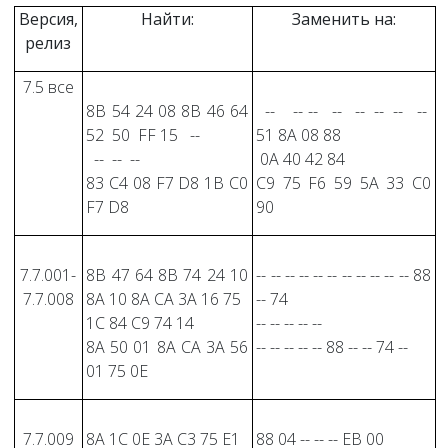
Версия,
Найти:
Заменить на:
релиз
7.5 все
8B 54 24 08 8B 46 64
-- -- -- -- -- -- -- --
52 50 FF 15 --
51 8A 08 88
-- -- --
0A 40 42 84
83 C4 08 F7 D8 1B C0
C9 75 F6 59 5A 33 C0
F7 D8
90
7.7.001-
8B 47 64 8B 74 24 10
-- -- -- -- -- -- -- -- -- -- -- 88
7.7.008
8A 10 8A CA 3A 16 75
-- 74
1C 84 C9 74 14
-- -- -- -- --
8A 50 01 8A CA 3A 56
-- -- -- -- -- 88 -- -- 74 --
01 75 0E
7.7.009
8A 1C 0E 3A C3 75 E1
88 04 -- -- -- EB 00