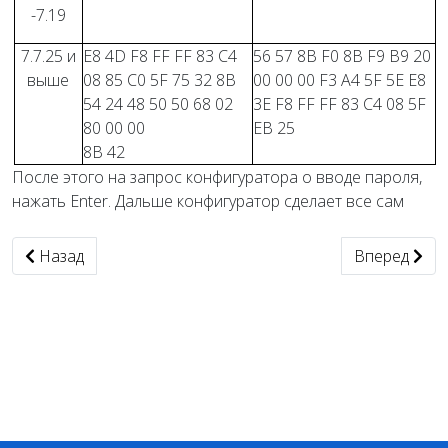
-7.19
7.7.25
и
E8 4D F8 FF FF 83 C4
56 57 8B F0 8B F9 B9 20
выше
08 85 C0 5F 75 32 8B
00 00 00 F3 A4 5F 5E E8
54 24 48 50 50 68 02
3E F8 FF FF 83 C4 08 5F
80 00 00
EB 25
8B 42
После этого на запрос конфигуратора о вводе пароля,
нажать Enter. Дальше конфигуратор сделает все сам
Предыдущий: Microsoft Office 2010
Следующий: B
Назад
Вперед