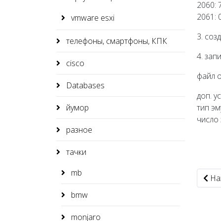
2060: 
2061: 
vmware esxi
3. соз
телефоны, смартфоны, КПК
4. за
cisco
файл о
Databases
доп. у
йумор
тип эм
число 
разное
тачки
mb
Пред
На
bmw
monjaro