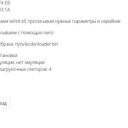
74 EB
03 1A
даем winnt.sif, прописывая нужные параметры и серийник
писываем с помощью nero:
браза: путь\bcdw\loader.bin
становки:
уляции: нет эмуляции
загрузочных секторов: 4
ыдущий: 1C + bkend.dll + SQL Express 2005
зад