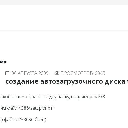
ная
06 АВГУСТА 2009
ПРОСМОТРОВ: 6343
создание автозагрузочного диска 
паковываем образы в одну папку, например: w2k3
чим файл \i386\setupldr.bin:
р файла 298096 байт)