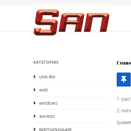
КАТЕГОРИИ
Глав
unix-like
web
1. рас
windows
2. пат
железо
(разме
виртуализация