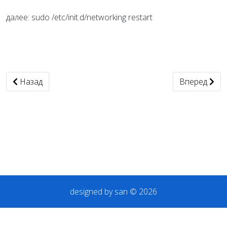
далее: sudo /etc/init.d/networking restart
Предыдущий: nmap: сканирование портов
Следующий: v
Назад
Вперед
designed by san © 2026