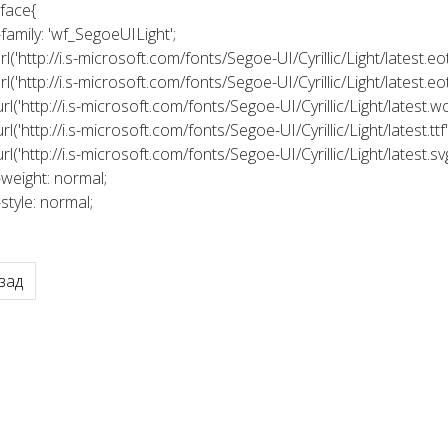
face{
amily: 'wf_SegoeUILight';
('http://i.s-microsoft.com/fonts/Segoe-UI/Cyrillic/Light/latest.eot
('http://i.s-microsoft.com/fonts/Segoe-UI/Cyrillic/Light/latest.e
tp://i.s-microsoft.com/fonts/Segoe-UI/Cyrillic/Light/latest.woff
tp://i.s-microsoft.com/fonts/Segoe-UI/Cyrillic/Light/latest.ttf')
ttp://i.s-microsoft.com/fonts/Segoe-UI/Cyrillic/Light/latest.svg
eight: normal;
tyle: normal;
ыдущий: Порядковый номер недели в месяце
зад