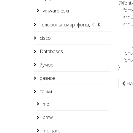
@font-
font-f
vmware esxi
src:url
src:url
телефоны, смартфоны, КПК
url('ht
cisco
url('ht
url('h
Databases
font-w
font-s
йумор
}
разное
Пред
На
тачки
mb
bmw
monjaro