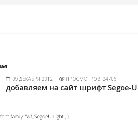
ная
09 ДЕКАБРЯ 2012
ПРОСМОТРОВ: 24706
добавляем на сайт шрифт Segoe-UI 
font-family: "wf_SegoeUILight"; }