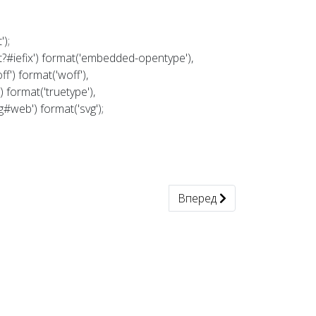
');
ot?#iefix') format('embedded-opentype'),
') format('woff'),
 format('truetype'),
#web') format('svg');
Следующий: автоматическая
Вперед