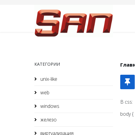
КАТЕГОРИИ
Глав
unix-like
web
В css:
windows
body { 
железо
виртуализация