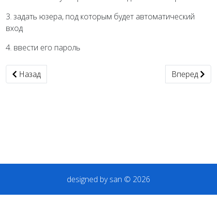
3. задать юзера, под которым будет автоматический
вход
4. ввести его пароль
Предыдущий: Запуск программы как сервис
Следующий: 
Назад
Вперед
designed by san © 2026