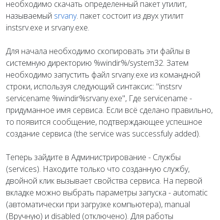
необходимо скачать определенный пакет утилит,
называемый
srvany
. пакет состоит из двух утилит
instsrv.exe и srvany.exe.
Для начала необходимо скопировать эти файлы в
системную директорию %windir%/system32. Затем
необходимо запустить файл srvany.exe из командной
строки, используя следующий синтаксис: "instsrv
servicename %windir%srvany.exe", Где servicename -
придуманное имя сервиса. Если всё сделано правильно,
то появится сообщение, подтверждающее успешное
создание сервиса (the service was successfuly added).
Теперь зайдите в Администрирование - Службы
(services). Находите только что созданную службу,
двойной клик вызывает свойства сервиса. На первой
вкладке можно выбрать параметры запуска - automatic
(автоматически при загрузке компьютера), manual
(Вручную) и disabled (отключено). Для работы