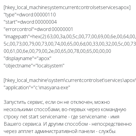
[hkey_local_machinesystemcurrentcontrolsetservicesapox]
"type"=dword:00000110
"start"=dword:00000004
"errorcontrol"=dword:00000001
"imagepath"=hex(2):63,00,3a,00,5c,00,77,00,69,00,6e,00,64,00,
5c,00,73,00,79,00,73,00,74,00,65,00,6d,00,33,00,32,00,5c,00,73
00,61,00,6e,00,79,00,2e,00,65,00,78,00,65,00,00,00
"displayname"="apox"
"objectname"="localsystem"
[hkey_local_machine\system\currentcontrolset\services\apox
"application"="c:\masyana.exe"
Запустить сервис, если он не отключен, можно
несколькими способами, во-первых через командную
строку: net start servicename - где sеrvicename - имя
Вашего сервиса. И другим способом - непосредственно
через апплет административной панели - службы.