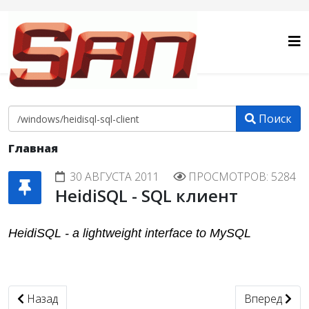
Поиск
Главная
30 АВГУСТА 2011
ПРОСМОТРОВ: 5284
HeidiSQL - SQL клиент
HeidiSQL - a lightweight interface to MySQL
Предыдущий: WindowsXP: Перезагрузить позже
Следующий: 
Назад
Вперед