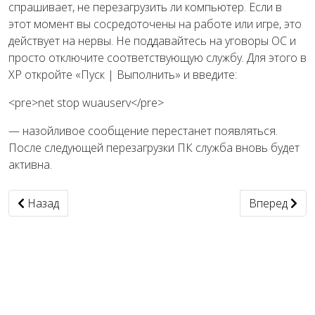
спрашивает, не перезагрузить ли компьютер. Если в
этот момент вы сосредоточены на работе или игре, это
действует на нервы. Не поддавайтесь на уговоры ОС и
просто отключите соответствующую службу. Для этого в
XP откройте «Пуск | Выполнить» и введите:
<pre>net stop wuauserv</pre>
— назойливое сообщение перестанет появляться.
После следующей перезагрузки ПК служба вновь будет
активна.
Предыдущий: Ключ для The Bat
Следующий: 
Назад
Вперед