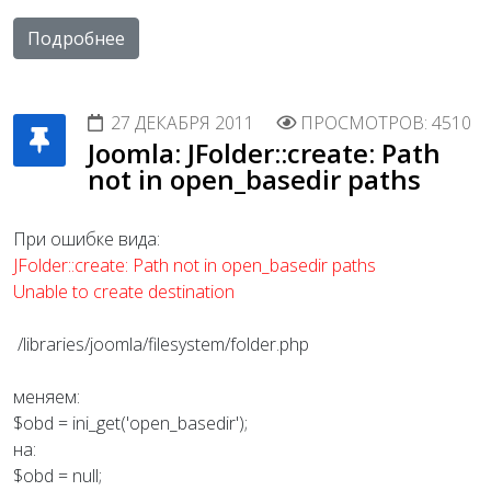
Подробнее
27 ДЕКАБРЯ 2011
ПРОСМОТРОВ: 4510
Joomla: JFolder::create: Path
not in open_basedir paths
При ошибке вида:
JFolder::create: Path not in open_basedir paths
Unable to create destination
/libraries/joomla/filesystem/folder.php
меняем:
$obd = ini_get('open_basedir');
на:
$obd = null;