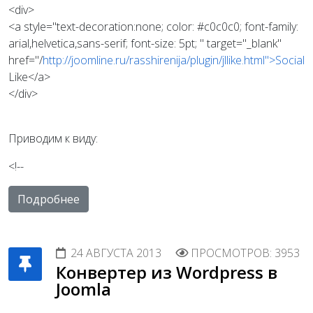
<div>
<a style="text-decoration:none; color: #c0c0c0; font-family:
arial,helvetica,sans-serif; font-size: 5pt; " target="_blank"
href="/
http://joomline.ru/rasshirenija/plugin/jllike.html">Social
Like</a>
</div>
Приводим к виду:
<!--
Подробнее
24 АВГУСТА 2013
ПРОСМОТРОВ: 3953
Конвертер из Wordpress в
Joomla