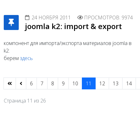
24 НОЯБРЯ 2011
ПРОСМОТРОВ: 9974
joomla k2: import & export
компонент для импорта/экспорта материалов joomla в
k2:
берем
здесь
6
7
8
9
10
11
12
13
14
Страница 11 из 26