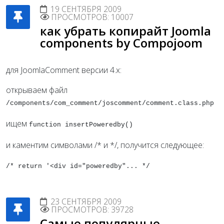
19 СЕНТЯБРЯ 2009
ПРОСМОТРОВ: 10007
как убрать копирайт Joomla
components by Compojoom
для JoomlaComment версии 4.x:
открываем файл
/components/com_comment/joscomment/comment.class.php
ищем
function insertPoweredby()
и каментим символами /* и */, получится следующее:
/* return '<div id="poweredby"... */
23 СЕНТЯБРЯ 2009
ПРОСМОТРОВ: 39728
Самые популярные