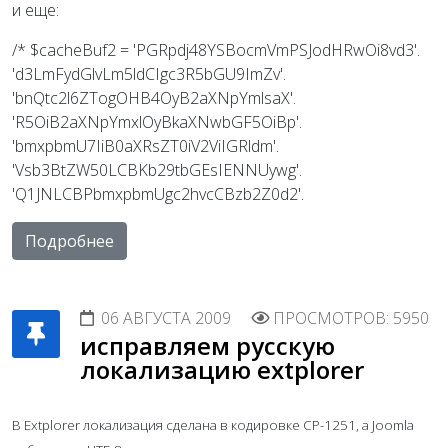
и еще:
/* $cacheBuf2 = 'PGRpdj48YSBocmVmPSJodHRwOi8vd3'.
'd3LmFydGlvLm5ldCIgc3R5bGU9ImZv'.
'bnQtc2l6ZTogOHB4OyB2aXNpYmlsaX'.
'R5OiB2aXNpYmxlOyBkaXNwbGF5OiBp'.
'bmxpbmU7IiB0aXRsZT0iV2ViIGRldm'.
'Vsb3BtZW50LCBKb29tbGEsIENNUywg'.
'Q1JNLCBPbmxpbmUgc2hvcCBzb2Z0d2'.
Подробнее
06 АВГУСТА 2009
ПРОСМОТРОВ: 5950
исправляем русскую
локализацию extplorer
В Extplorer локализация сделана в кодировке CP-1251, а Joomla