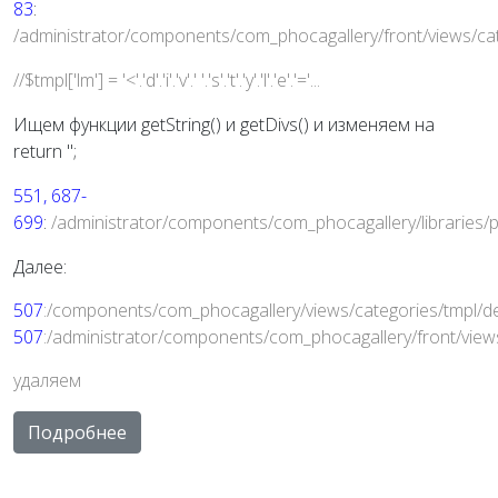
83
:
/administrator/components/com_phocagallery/front/views/cat
//$tmpl['lm'] = '<'.'d'.'i'.'v'.' '.'s'.'t'.'y'.'l'.'e'.'='...
Ищем функции getString() и getDivs() и изменяем на
return '';
551, 687-
699
:
/administrator/components/com_phocagallery/libraries/p
Далее:
507
:/components/com_phocagallery/views/categories/tmpl/de
507
:/administrator/components/com_phocagallery/front/views
удаляем
Подробнее