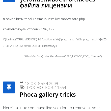
файла лицензии
в файле bitrix/modules/main/install/wizard/wizard.php
комментируем строчки 196, 197:
if (!defined("TRIAL_VERSION") && function_exists("preg_match") && !preg_match('/[A-Z0-
9]{3}-[A-Z]{2}-?[A-Z0-9]{12,18}/i', $licenseKey))
$this->SetError(InstallGetMessage("BAD_LICENSE_KEY"), "license");
18 ОКТЯБРЯ 2009
ПРОСМОТРОВ: 11554
Phoca gallery tricks
Here's a linux command line solution to remove all your