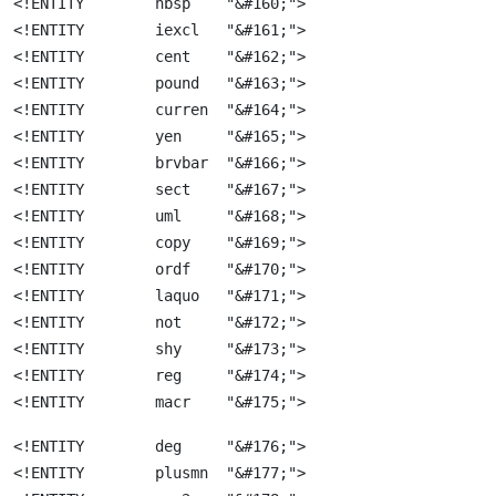
<!ENTITY	nbsp	"&#160;">
<!ENTITY	iexcl	"&#161;">
<!ENTITY	cent	"&#162;">
<!ENTITY	pound	"&#163;">
<!ENTITY	curren	"&#164;">
<!ENTITY	yen	"&#165;">
<!ENTITY	brvbar	"&#166;">
<!ENTITY	sect	"&#167;">
<!ENTITY	uml	"&#168;">
<!ENTITY	copy	"&#169;">
<!ENTITY	ordf	"&#170;">
<!ENTITY	laquo	"&#171;">
<!ENTITY	not	"&#172;">
<!ENTITY	shy	"&#173;">
<!ENTITY	reg	"&#174;">
<!ENTITY	macr	"&#175;">
<!ENTITY	deg	"&#176;">
<!ENTITY	plusmn	"&#177;">