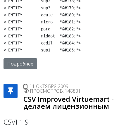
<!ENTITY	sup2	"&#178;">
<!ENTITY	sup3	"&#179;">
<!ENTITY	acute	"&#180;">
<!ENTITY	micro	"&#181;">
<!ENTITY	para	"&#182;">
<!ENTITY	middot	"&#183;">
<!ENTITY	cedil	"&#184;">
<!ENTITY	sup1	"&#185;">
Подробнее
11 ОКТЯБРЯ 2009
ПРОСМОТРОВ: 148831
CSV Improved Virtuemart -
делаем лицензионным
CSVI 1.9