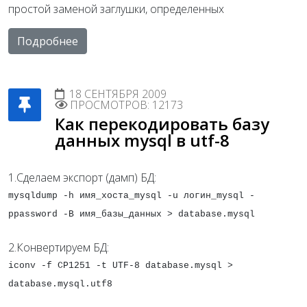
простой заменой заглушки, определенных
Подробнее
18 СЕНТЯБРЯ 2009
ПРОСМОТРОВ: 12173
Как перекодировать базу
данных mysql в utf-8
1.Сделаем экспорт (дамп) БД:
mysqldump -h имя_хоста_mysql -u логин_mysql -
ppassword -B имя_базы_данных > database.mysql
2.Конвертируем БД:
iconv -f CP1251 -t UTF-8 database.mysql >
database.mysql.utf8