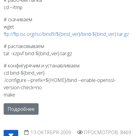
# рабочая папка
cd ~/tmp
# скачиваем
wget
ftp://ftp.isc.org/isc/bind9/${bind_ver}/bind-${bind_ver}.tar.gz
# распаковываем
tar -xzpvf bind-${bind_ver}.tar.gz
# конфигурячим и устанавливаем
cd bind-${bind_ver}
./configure --prefix=${HOME}/bind --enable-openssl-
version-check=no
make
Подробнее
13 ОКТЯБРЯ 2009
ПРОСМОТРОВ: 8469