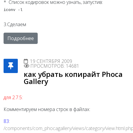
* Список кодировок можно узнать, запустив:
iconv -l
3.Сделаем
Подробнее
19 СЕНТЯБРЯ 2009
ПРОСМОТРОВ: 14681
как убрать копирайт Phoca
Gallery
для 2.7.5:
Комментируем номера строк в файлах:
83
:
/components/com_phocagallery/views/category/view.html.ph