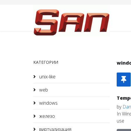
КАТЕГОРИИ
wind
unix-like
web
Tempo
windows
by
Dani
In Win
железо
use
виртуализация