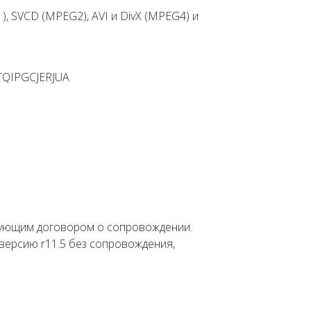
, SVCD (MPEG2), AVI и DivX (MPEG4) и
QIPGCJERJUA
вующим договором о сопровождении.
версию r11.5 без сопровождения,