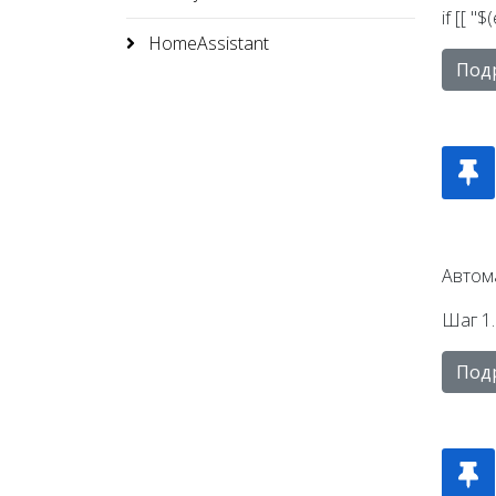
if [[ "
HomeAssistant
Под
Автома
Шаг 1.
Под