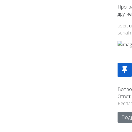
Програ
други
user
: 
serial
Вопро
Ответ
Беспла
Под