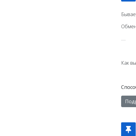
Бывает
Обмен 
.....
Как вы
Спосо
Под