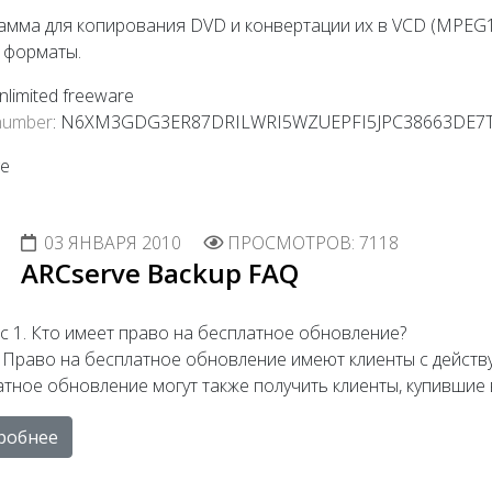
мма для копирования DVD и конвертации их в VCD (MPEG1)
е форматы.
unlimited freeware
 number
: N6XM3GDG3ER87DRILWRI5WZUEPFI5JPC38663DE7T
03 ЯНВАРЯ 2010
ПРОСМОТРОВ: 7118
ARCserve Backup FAQ
с 1. Кто имеет право на бесплатное обновление?
. Право на бесплатное обновление имеют клиенты с дейст
тное обновление могут также получить клиенты, купившие 
робнее