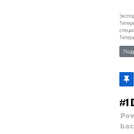
Экспор
Тепер
специ
Теперь
Под