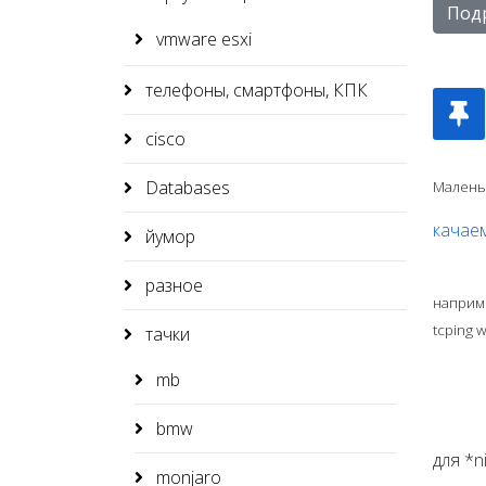
Под
vmware esxi
телефоны, смартфоны, КПК
cisco
Databases
Маленьк
качае
йумор
разное
наприм
tcping 
тачки
mb
bmw
для *ni
monjaro