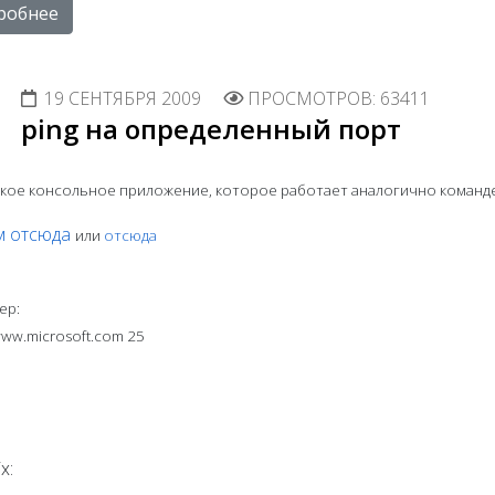
робнее
19 СЕНТЯБРЯ 2009
ПРОСМОТРОВ: 63411
ping на определенный порт
ое консольное приложение, которое работает аналогично команде 'p
м отсюда
или
отсюда
ер:
www.microsoft.com 25
x: