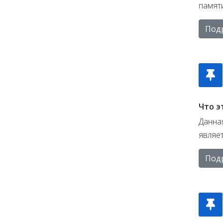
памят
Под
Что э
Данна
являе
Под