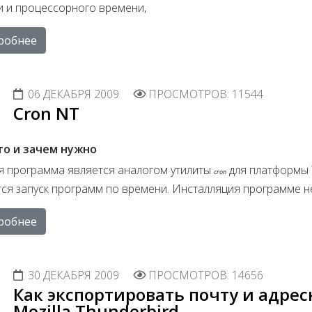
и и процессорного времени,
робнее
06 ДЕКАБРЯ 2009
ПРОСМОТРОВ: 11544
Cron NT
то и зачем нужно
я программа является аналогом утилиты
для платформы W
cron
тся запуск программ по времени. Инсталляция программе н
робнее
30 ДЕКАБРЯ 2009
ПРОСМОТРОВ: 14656
Как экспортировать почту и адресн
Mozilla Thunderbird