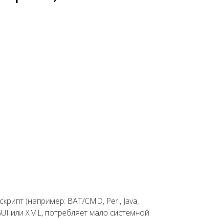
крипт (например: BAT/CMD, Perl, Java,
GUI или XML, потребляет мало системной