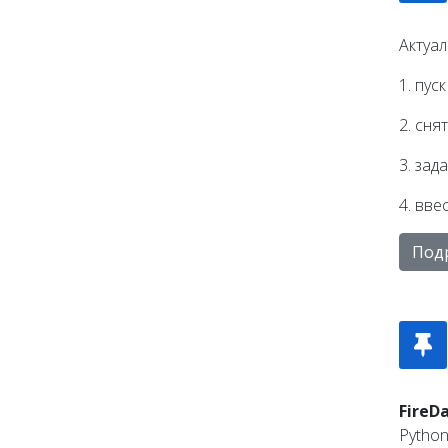
Актуал
1. пус
2. сня
3. зад
4. вве
Под
FireD
Python